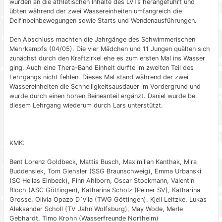
wurden an die athletischen Inhalte des LVTs herangeführt und
übten während der zwei Wassereinheiten umfangreich die
Delfinbeinbewegungen sowie Starts und Wendenausführungen.
Den Abschluss machten die Jahrgänge des Schwimmerischen
Mehrkampfs (04/05). Die vier Mädchen und 11 Jungen quälten sich
zunächst durch den Kraftzirkel ehe es zum ersten Mal ins Wasser
ging. Auch eine Thera-Band Einheit durfte im zweiten Teil des
Lehrgangs nicht fehlen. Dieses Mal stand während der zwei
Wassereinheiten die Schnelligkeitsausdauer im Vordergrund und
wurde durch einen hohen Beineanteil ergänzt. Daniel wurde bei
diesem Lehrgang wiederum durch Lars unterstützt.
KMK:
Bent Lorenz Goldbeck, Mattis Busch, Maximilian Kanthak, Mira
Buddensiek, Tom Giehsler (SSG Braunschweig), Emma Urbanski
(SC Hellas Einbeck), Finn Ahlborn, Oscar Stockmann, Valentin
Bloch (ASC Göttingen), Katharina Scholz (Peiner SV), Katharina
Grosse, Olivia Opazo D´vila (TWG Göttingen), Kjell Leitzke, Lukas
Aleksander Scholl (TV Jahn Wolfsburg), May Wode, Merle
Gebhardt, Timo Krohn (Wasserfreunde Northeim)