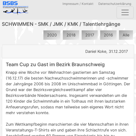
Impressum / Kontakt
Datenschutzerklärung
SCHWIMMEN - SMK / JMK / KMK / Talentlehrgänge
2020
2018
2017
2016
Alle
Daniel Koke, 31.12.2017
Team Cup zu Gast im Bezirk Braunschweig
Knapp eine Woche vor Weihnachten gastierten am Samstag
(16.12.17) die besten Nachwuchsschwimmerinnen und -schwimmer
der Jahrgänge 2006 bis 2008 im Unischwimmbad in Göttingen. Der
Grund war der Bezirksvergleichswettkampf aller vier
Bezirksverbände Niedersachsens. Insgesamt verwandelten um die
120 Kinder die Schwimmhalle in ein Tollhaus mit ihren lautstarken
Anfeuerungsrufen, sodass man teilweise sein eigenes Wort nicht
mehr verstehen konnte.
Zum Wettkampfbeginn marschierten die vier Mannschaften in ihren
Veranstaltungs-T-Shirts ein und gaben ihre Schlachtrufe von sich.
Anschließend wurden 60 Rennen von Einzelstarts bis hin zu