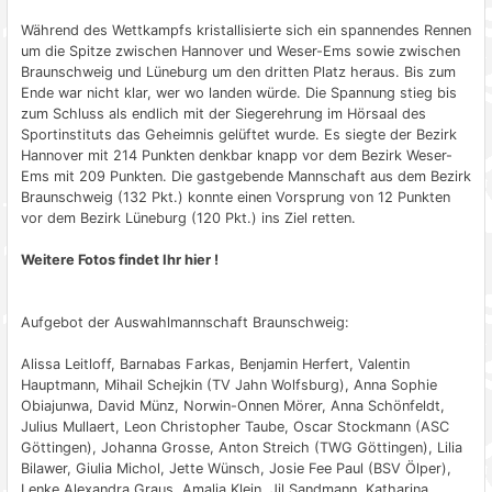
Während des Wettkampfs kristallisierte sich ein spannendes Rennen
um die Spitze zwischen Hannover und Weser-Ems sowie zwischen
Braunschweig und Lüneburg um den dritten Platz heraus. Bis zum
Ende war nicht klar, wer wo landen würde. Die Spannung stieg bis
zum Schluss als endlich mit der Siegerehrung im Hörsaal des
Sportinstituts das Geheimnis gelüftet wurde. Es siegte der Bezirk
Hannover mit 214 Punkten denkbar knapp vor dem Bezirk Weser-
Ems mit 209 Punkten. Die gastgebende Mannschaft aus dem Bezirk
Braunschweig (132 Pkt.) konnte einen Vorsprung von 12 Punkten
vor dem Bezirk Lüneburg (120 Pkt.) ins Ziel retten.
Weitere Fotos findet Ihr hier !
Aufgebot der Auswahlmannschaft Braunschweig:
Alissa Leitloff, Barnabas Farkas, Benjamin Herfert, Valentin
Hauptmann, Mihail Schejkin (TV Jahn Wolfsburg), Anna Sophie
Obiajunwa, David Münz, Norwin-Onnen Mörer, Anna Schönfeldt,
Julius Mullaert, Leon Christopher Taube, Oscar Stockmann (ASC
Göttingen), Johanna Grosse, Anton Streich (TWG Göttingen), Lilia
Bilawer, Giulia Michol, Jette Wünsch, Josie Fee Paul (BSV Ölper),
Lenke Alexandra Graus, Amalia Klein, Jil Sandmann, Katharina