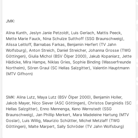
JMK:
Alina Kunth, Jeslyn Janie Petzoldt, Luis Gerlach, Mattis Peeck,
Mette Marie Fauck, Nina Schulze Sutthoff (SSG Braunschweig),
Alissa Leitloff, Barnabas Farkas, Benjamin Herfert (TV Jahn
Wolfsburg), Anton Streich, Daniel Streicher, Johanna Grosse (TWG
Göttingen), Giulia Michol (BSV Ölper 2000), Jakub Kopaniarz, Jette
Hädicke, Mira Hampe, Niklas Gries, Sophie Binding (Wasserfreunde
Northeim), Sören Graul (SC Hellas Salzgitter), Valentin Hauptmann
(MTV Gifhorn)
SMK: Alina Lutz, Maya Lutz (BSV Ölper 2000), Benjamin Holler,
Jakob Mayer, Nico Siever (ASC Göttingen), Christos Darginidis (SC
Hellas Salzgitter), Enno Mennenga, Keno Wernstedt (SSG
Braunschweig), Jan Phillip Merkert, Mara Madeleine Hartung (MTV
Goslar), Luis Willig, Maurizio Schüttler, Michel Metzlaff (TWG
Göttingen), Malte Marpert, Sally Schröder (TV Jahn Wolfsburg)